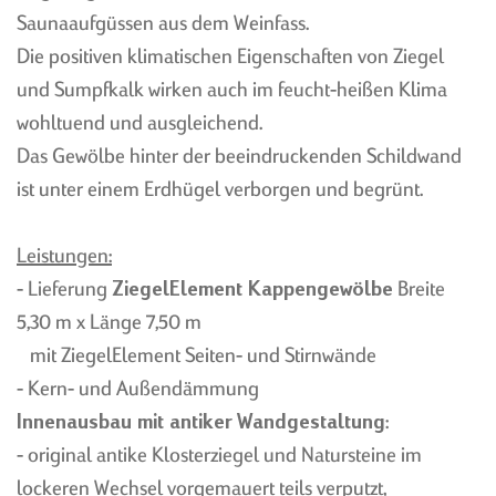
WEINKELLER
Saunaaufgüssen aus dem Weinfass.
BARRIQUEKELLER
Die positiven klimatischen Eigenschaften von Ziegel
EVENTRAUM
und Sumpfkalk wirken auch im feucht-heißen Klima
WELLNESS
wohltuend und ausgleichend.
Das Gewölbe hinter der beeindruckenden Schildwand
ist unter einem Erdhügel verborgen und begrünt.
Leistungen:
WEINKELLERBAU
WEINREGALE NACH MASS
- Lieferung
ZiegelElement Kappengewölbe
Breite
MASSGESCHNEIDERT
WEINKELLER EINRICHTUNG
5,30 m x Länge 7,50 m
PLANUNG
IN HOLZ
mit ZiegelElement Seiten- und Stirnwände
HANDWERKERTEAM
TISCH UND SCHRANK
- Kern- und Außendämmung
WAND UND BODEN
DECKENGESTALTUNG UND
GEWÖLBE
Innenausbau mit antiker Wandgestaltung
:
- original antike Klosterziegel und Natursteine im
BELEUCHTUNG
lockeren Wechsel vorgemauert teils verputzt,
TÜR UND TOR