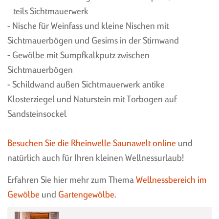
teils Sichtmauerwerk
- Nische für Weinfass und kleine Nischen mit
Sichtmauerbögen und Gesims in der Stirnwand
- Gewölbe mit Sumpfkalkputz zwischen
WEINKELLERBAU BIS 20 M²
KLINKERFASSADEN
Sichtmauerbögen
WEINKELLERBAU ÜBER 20
VINOTHEK, UMBAU IM
- Schildwand außen Sichtmauerwerk antike
M²
BESTAND
Klosterziegel und Naturstein mit Torbogen auf
BARRIQUEKELLER
WELLNESSBEREICHE
Sandsteinsockel
GEWÖLBEKELLER
SANIERUNG
Besuchen Sie die Rheinwelle Saunawelt online
und
natürlich auch für Ihren kleinen Wellnessurlaub!
Erfahren Sie hier mehr zum Thema
Wellnessbereich im
ÜBERSICHT WEINREGAL-
HYDROTON
Gewölbe
und
Gartengewölbe
.
SYSTEME
SANDYLINE
FUMO