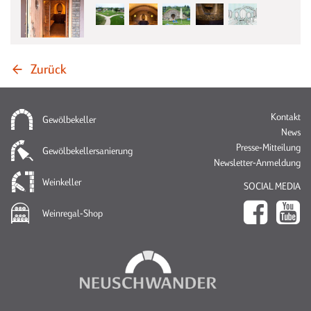
BLOCCELLIER
BLOXTER
SANDYFORM
CAVINO
WEINREGAL LAGERZIEGEL
Zurück
AUSSTELLUNG,
WERKSVERKAUF &
Na
Kontakt
ÖFFNUNGSZEITEN
Gewölbekeller
üb
News
Presse-Mitteilung
Gewölbekellersanierung
Newsletter-Anmeldung
Weinkeller
SOCIAL MEDIA
WIE WEIN LAGERN
Weinregal-Shop
KELLERMEISTERS
KELLERKNIGGE
WARUM EIN
GEWÖLBEKELLER?