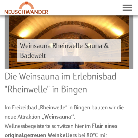
Weinsauna Rheinwelle Sauna &
Badewelt
NEWS
Die Weinsauna im Erlebnisbad
HISTORIE
"Rheinwelle" in Bingen
PRESSE-ECHO
PRESSEDOWNLOADS
Im Freizeitbad „Rheinwelle“ in Bingen bauten wir die
neue Attraktion
„Weinsauna“
.
Wellnessbegeisterte schwitzen hier im
Flair eines
originalgetreuen Weinkellers
bei 80°C mit