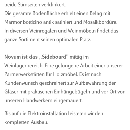
beide Stirnseiten verklinkert.
Die gesamte Bodenfläche erhielt einen Belag mit
Marmor botticino antik satiniert und Mosaikbordüre.
In diversen Weinregalen und Weinmöbeln findet das
WEINKELLERBAU BIS 20 M²
KLINKERFASSADEN
ganze Sortiment seinen optimalen Platz.
WEINKELLERBAU ÜBER 20
VINOTHEK, UMBAU IM
M²
BESTAND
Novum ist das „Sideboard"
mittig im
BARRIQUEKELLER
WELLNESSBEREICHE
Weinlagerbereich. Eine gelungene Arbeit einer unserer
GEWÖLBEKELLER
Partnerwerkstätten für Holzmöbel. Es ist nach
SANIERUNG
Kundenwunsch geschreinert zur Aufbewahrung der
Gläser mit praktischen Einhängebügeln und vor Ort von
unseren Handwerkern eingemauert.
Bis auf die Elektroinstallation leisteten wir den
ÜBERSICHT WEINREGAL-
HYDROTON
SYSTEME
kompletten Ausbau.
SANDYLINE
FUMO