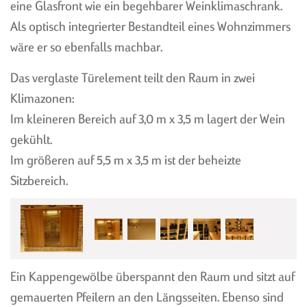
eine Glasfront wie ein begehbarer Weinklimaschrank.
WEINKELLER
Als optisch integrierter Bestandteil eines Wohnzimmers
BARRIQUEKELLER
wäre er so ebenfalls machbar.
EVENTRAUM
WELLNESS
Das verglaste Türelement teilt den Raum in zwei
Klimazonen:
Im kleineren Bereich auf 3,0 m x 3,5 m lagert der Wein
gekühlt.
Im größeren auf 5,5 m x 3,5 m ist der beheizte
WEINKELLERBAU
WEINREGALE NACH MASS
MASSGESCHNEIDERT
Sitzbereich.
WEINKELLER EINRICHTUNG
PLANUNG
IN HOLZ
HANDWERKERTEAM
TISCH UND SCHRANK
WAND UND BODEN
DECKENGESTALTUNG UND
GEWÖLBE
Ein Kappengewölbe überspannt den Raum und sitzt auf
BELEUCHTUNG
gemauerten Pfeilern an den Längsseiten. Ebenso sind
TÜR UND TOR