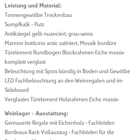
BLOCCELLIER
Leistung und Material:
BLOXTER
SANDYFORM
Tonnengewölbe Trockenbau
CAVINO
Sumpfkalk - Putz
WEINREGAL LAGERZIEGEL
Antikziegel gelb nuanciert, grau-weiss
AUSSTELLUNG,
Marmor botticino antic satiniert, Mosaik bordüre
WERKSVERKAUF &
Türelement Rundbogen Blockrahmen Eiche massiv
ÖFFNUNGSZEITEN
komplett verglast
Beleuchtung mit Spots bündig in Boden und Gewölbe
LED Fachbeleuchtung an den Weinregalen und im
Sideboard
WIE WEIN LAGERN
Verglastes Türelement Holzrahmen Eiche massiv
KELLERMEISTERS
KELLERKNIGGE
Weinlager - Ausstattung:
WARUM EIN
Gemauerte Regale mit Eichenholz - Fachböden
GEWÖLBEKELLER?
Bordeaux Rack Vollauszug - Fachböden für die