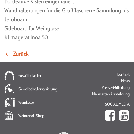
Bordeaux - Kisten eingemauert
Wandhalterungen für die Großflaschen - Sammlung bis
Jeroboam
AUSSTELLUNG,
ANSPRECHPARTNER
Sideboard für Weingläser
WERKSVERKAUF &
Klimagerät Inoa 50
BAUUNTERNEHMUNGEN
ÖFFNUNGSZEITEN
MIT GEWÖLBEERFAHRUNG
WEGBESCHREIBUNG
IMPRESSUM
Zurück
KONTAKTFORMULAR
DATENSCHUTZERKLÄRUNG
NEWSLETTER
Na
Kontakt
Gewölbekeller
üb
News
Presse-Mitteilung
Gewölbekellersanierung
Newsletter-Anmeldung
Weinkeller
SOCIAL MEDIA
Weinregal-Shop